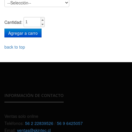
Cantidad:
back to top
INFORMACIÓN DE CONTACTO
Ventas solo online
Teléfonos:
56 2 22839526
/
56 9 6425057
Email:
ventas@skintec.cl