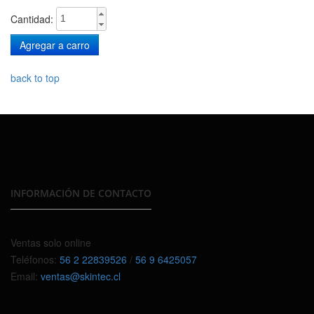
Cantidad:
back to top
INFORMACIÓN DE CONTACTO
Ventas solo online
Teléfonos:
56 2 22839526
/
56 9 6425057
Email:
ventas@skintec.cl