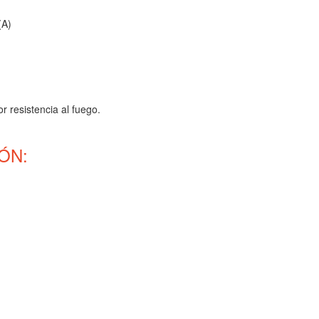
(A)
r resistencia al fuego.
ÓN: