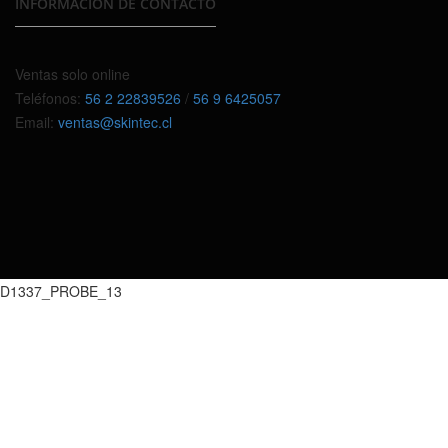
INFORMACIÓN DE CONTACTO
Ventas solo online
Teléfonos:
56 2 22839526
/
56 9 6425057
Email:
ventas@skintec.cl