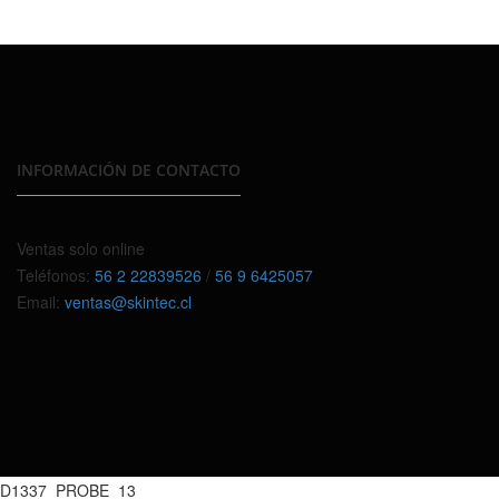
INFORMACIÓN DE CONTACTO
Ventas solo online
Teléfonos:
56 2 22839526
/
56 9 6425057
Email:
ventas@skintec.cl