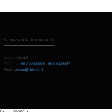
INFORMACIÓN DE CONTACTO
Ventas solo online
Teléfonos:
56 2 22839526
/
56 9 6425057
Email:
ventas@skintec.cl