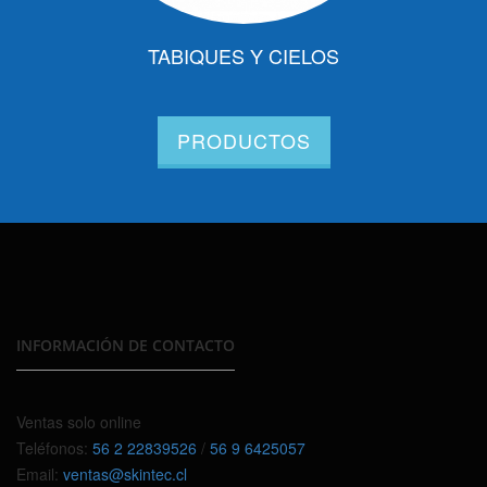
TABIQUES Y CIELOS
PRODUCTOS
INFORMACIÓN DE CONTACTO
Ventas solo online
Teléfonos:
56 2 22839526
/
56 9 6425057
Email:
ventas@skintec.cl